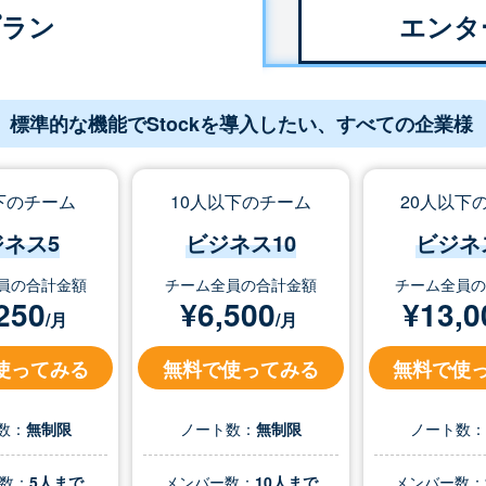
プラン
エンタ
標準的な機能でStockを導入したい、すべての企業様
下のチーム
10人以下のチーム
20人以下
ジネス5
ビジネス10
ビジネ
員の合計金額
チーム全員の合計金額
チーム全員
250
¥
6,500
¥
13,0
/月
/月
使ってみる
無料で使ってみる
無料で使
数：
無制限
ノート数：
無制限
ノート数
数：
5人まで
メンバー数：
10人まで
メンバー数：