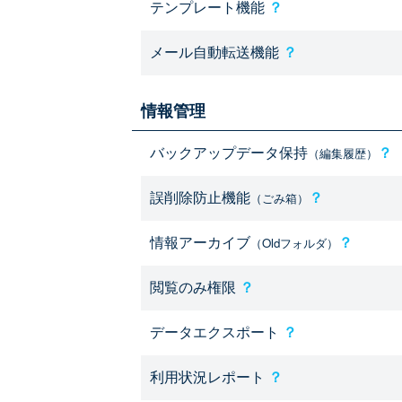
テンプレート機能
？
メール自動転送機能
？
情報管理
バックアップデータ保持
？
（編集履歴）
誤削除防止機能
？
（ごみ箱）
情報アーカイブ
？
（Oldフォルダ）
閲覧のみ権限
？
データエクスポート
？
利用状況レポート
？