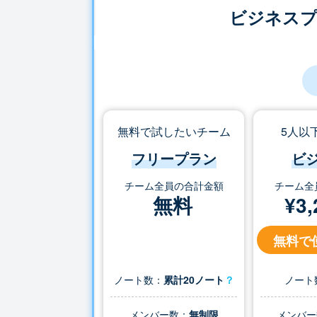
ビジネス
無料で試したいチーム
5人以
フリープラン
ビ
チーム全員の合計金額
チーム全
無料
¥
3,
無料で
ノート数：
累計20ノート
？
ノート
メンバー数：
無制限
メンバー