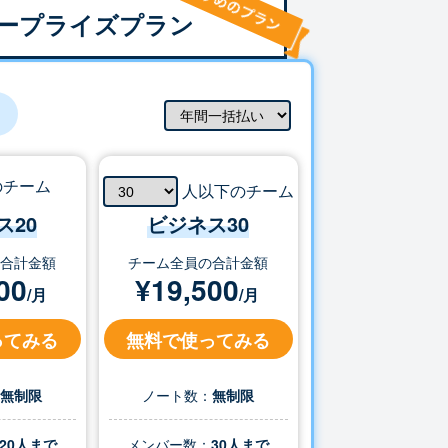
ープライズプラン
のチーム
人以下のチーム
ス20
ビジネス
30
の合計金額
チーム全員の合計金額
00
¥
19,500
/月
/月
ってみる
無料で使ってみる
：
無制限
ノート数：
無制限
20人まで
メンバー数：
30
人まで