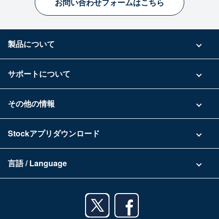
お問い合わせフォームはこちら
製品について
ご利用プラン
サポートについて
具体的な活用事例
お問い合わせ
その他の情報
ご利用企業様の声
よくある質問
運営会社
Stockアプリダウンロード
セキュリティ
Zoomで導入相談（無料）
Stock公式ブログ
アプリダウンロード一覧
資料ダウンロード
言語 / Language
セミナー一覧
iPhoneアプリ
日本語
業務効率化ガイド
Androidアプリ
English