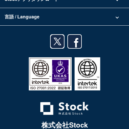
セキュリティ
Zoomで導入相談（無料）
Stock公式ブログ
アプリダウンロード一覧
資料ダウンロード
言語 / Language
セミナー一覧
iPhoneアプリ
日本語
業務効率化ガイド
Androidアプリ
English
利用規約
iPadアプリ
プライバシーポリシー
Androidタブレットアプリ
特定商取引法
株式会社Stock