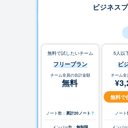
ビジネス
無料で試したいチーム
5人以
フリープラン
ビ
チーム全員の合計金額
チーム全
無料
¥
3,
無料で
ノート数：
累計20ノート
？
ノート
メンバー数：
無制限
メンバー