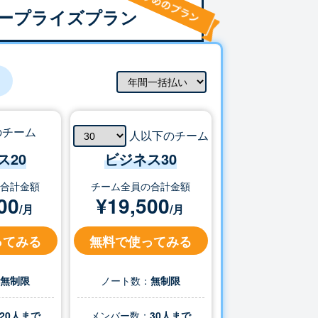
ープライズプラン
のチーム
人以下のチーム
ス20
ビジネス
30
の合計金額
チーム全員の合計金額
00
¥
19,500
/月
/月
ってみる
無料で使ってみる
：
無制限
ノート数：
無制限
20人まで
メンバー数：
30
人まで