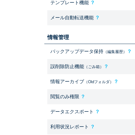
テンプレート機能
？
メール自動転送機能
？
情報管理
バックアップデータ保持
？
（編集履歴）
誤削除防止機能
？
（ごみ箱）
情報アーカイブ
？
（Oldフォルダ）
閲覧のみ権限
？
データエクスポート
？
利用状況レポート
？