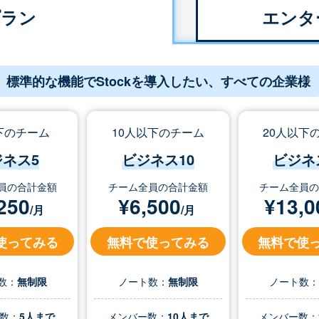
プラン
エンタ
標準的な機能でStockを導入したい、すべての企業様
下のチーム
10人以下のチーム
20人以下
ジネス5
ビジネス10
ビジネ
員の合計金額
チーム全員の合計金額
チーム全員
250
¥
6,500
¥
13,0
/月
/月
使ってみる
無料で使ってみる
無料で使
数：
無制限
ノート数：
無制限
ノート数
数：
5人まで
メンバー数：
10人まで
メンバー数：