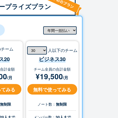
ープライズプラン
のチーム
人以下のチーム
ス20
ビジネス
30
の合計金額
チーム全員の合計金額
00
¥
19,500
/月
/月
ってみる
無料で使ってみる
：
無制限
ノート数：
無制限
20人まで
メンバー数：
30
人まで