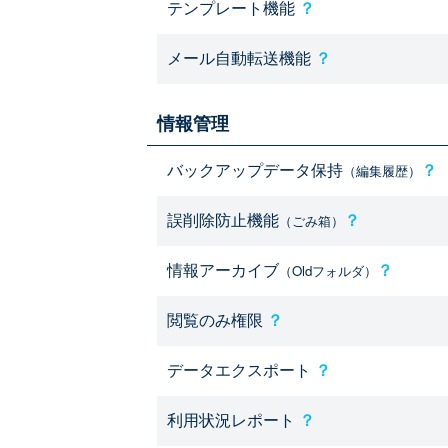
テンプレート機能
？
メール自動転送機能
？
情報管理
バックアップデータ保持
？
（編集履歴）
誤削除防止機能
？
（ごみ箱）
情報アーカイブ
？
（Oldフォルダ）
閲覧のみ権限
？
データエクスポート
？
利用状況レポート
？