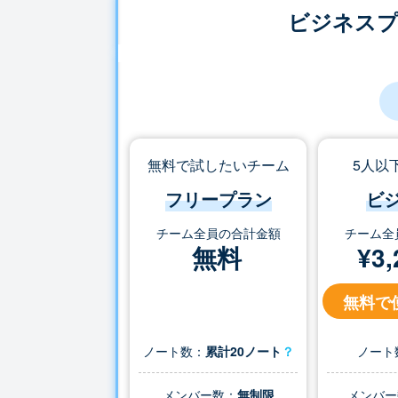
ビジネス
無料で試したいチーム
5人以
フリープラン
ビ
チーム全員の合計金額
チーム全
無料
¥
3,
無料で
ノート数：
累計20ノート
？
ノート
メンバー数：
無制限
メンバー