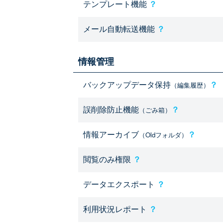
テンプレート機能
？
メール自動転送機能
？
情報管理
バックアップデータ保持
？
（編集履歴）
誤削除防止機能
？
（ごみ箱）
情報アーカイブ
？
（Oldフォルダ）
閲覧のみ権限
？
データエクスポート
？
利用状況レポート
？