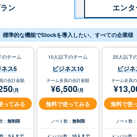
プラン
エンタ
標準的な機能でStockを導入したい、すべての企業様
下のチーム
10人以下のチーム
20人以下
ジネス5
ビジネス10
ビジネ
員の合計金額
チーム全員の合計金額
チーム全員
250
¥
6,500
¥
13,0
/月
/月
使ってみる
無料で使ってみる
無料で使
数：
無制限
ノート数：
無制限
ノート数
数：
5人まで
メンバー数：
10人まで
メンバー数：