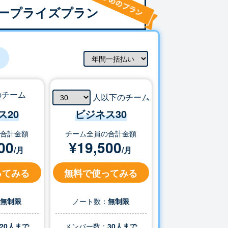
ープライズプラン
のチーム
人以下のチーム
ス20
ビジネス
30
の合計金額
チーム全員の合計金額
00
¥
19,500
/月
/月
ってみる
無料で使ってみる
：
無制限
ノート数：
無制限
20人まで
メンバー数：
30
人まで