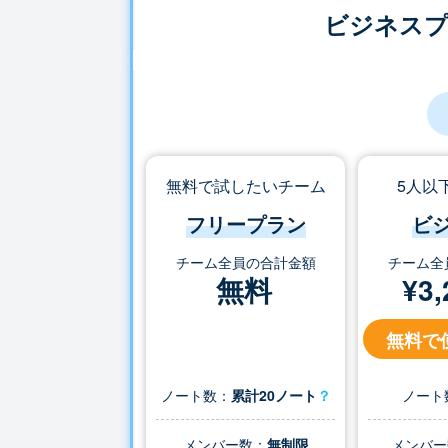
ビジネス
無料で試したいチーム
5人以
フリープラン
ビ
チーム全員の合計金額
チーム全
無料
¥
3,
無料で
ノート数：
累計20ノート
？
ノート
メンバー数：
無制限
メンバー