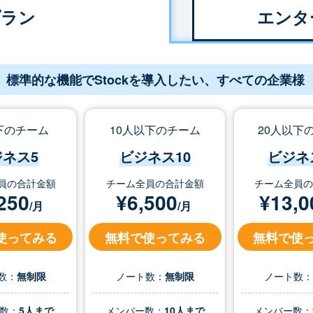
プラン
エンタ
標準的な機能でStockを導入したい、すべての企業様
下のチーム
10人以下のチーム
20人以下
ジネス5
ビジネス10
ビジネ
員の合計金額
チーム全員の合計金額
チーム全員
250
¥
6,500
¥
13,0
/月
/月
使ってみる
無料で使ってみる
無料で使
数：
無制限
ノート数：
無制限
ノート数
数：
5人まで
メンバー数：
10人まで
メンバー数：