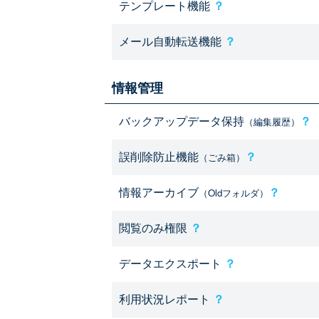
テンプレート機能
？
メール自動転送機能
？
情報管理
バックアップデータ保持
？
（編集履歴）
誤削除防止機能
？
（ごみ箱）
情報アーカイブ
？
（Oldフォルダ）
閲覧のみ権限
？
データエクスポート
？
利用状況レポート
？