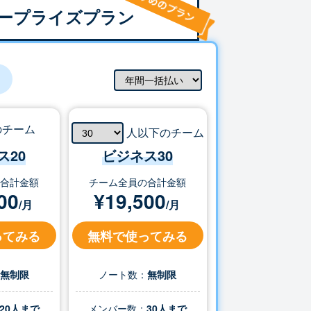
ープライズプラン
のチーム
人以下のチーム
ス20
ビジネス
30
の合計金額
チーム全員の合計金額
00
¥
19,500
/月
/月
ってみる
無料で使ってみる
：
無制限
ノート数：
無制限
20人まで
メンバー数：
30
人まで