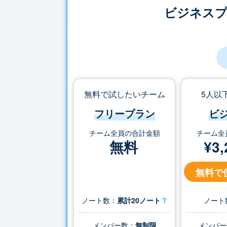
ビジネス
無料で試したいチーム
5人以
フリープラン
ビ
チーム全員の合計金額
チーム全
無料
¥
3,
無料で
ノート数：
累計20ノート
？
ノート
メンバー数：
無制限
メンバー