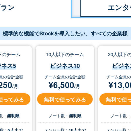
プラン
エンタ
標準的な機能でStockを導入したい、すべての企業様
下のチーム
10人以下のチーム
20人以下
ジネス5
ビジネス10
ビジネ
員の合計金額
チーム全員の合計金額
チーム全員
250
¥
6,500
¥
13,0
/月
/月
使ってみる
無料で使ってみる
無料で使
数：
無制限
ノート数：
無制限
ノート数
数：
5人まで
メンバー数：
10人まで
メンバー数：