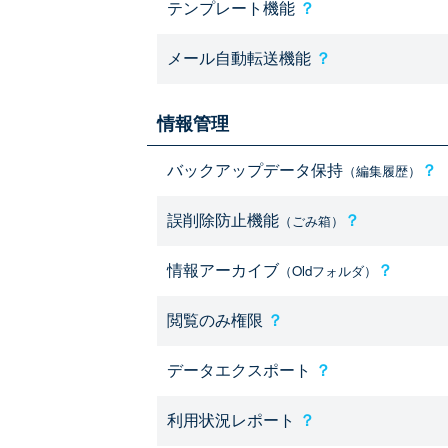
テンプレート機能
？
メール自動転送機能
？
情報管理
バックアップデータ保持
？
（編集履歴）
誤削除防止機能
？
（ごみ箱）
情報アーカイブ
？
（Oldフォルダ）
閲覧のみ権限
？
データエクスポート
？
利用状況レポート
？