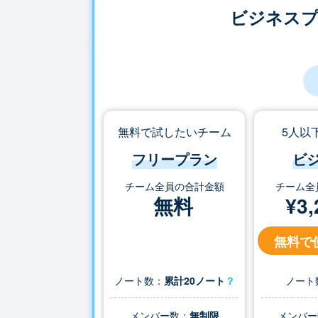
ビジネス
無料で試したいチーム
5人以
フリープラン
ビ
チーム全員の合計金額
チーム全
無料
¥
3,
無料で
ノート数：
累計20ノート
？
ノート
メンバー数：
無制限
メンバー