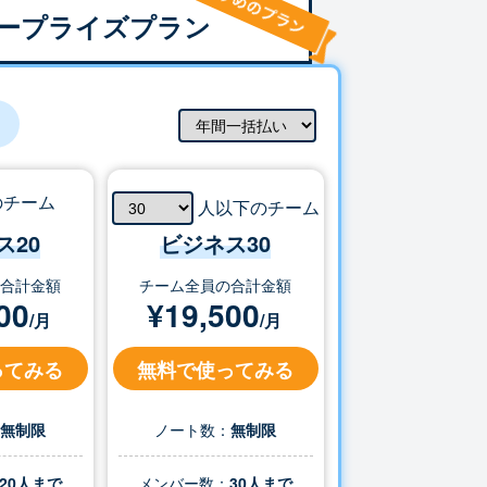
ープライズプラン
のチーム
人以下のチーム
ス20
ビジネス
30
の合計金額
チーム全員の合計金額
00
¥
19,500
/月
/月
ってみる
無料で使ってみる
：
無制限
ノート数：
無制限
20人まで
メンバー数：
30
人まで