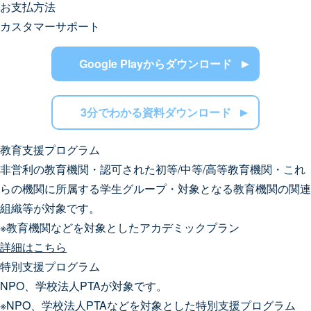
お支払方法
2段階認証の強制
制限メンバー
？
？
情報アーカイブ
？
（Oldフォルダ）
カスタマーサポート
アクセスログ
1フォルダゲスト
クレジットカード
？
？
？
閲覧のみ権限
？
（無料）
SSO
銀行振込
優先サポート
？
？
？
所属部署名の設定
？
データエクスポート
（シングルサインオン）
？
Google Playからダウンロード
専任のサポートチームによる対応
？
IPアドレス制限
？
利用状況レポート
？
モバイル端末制限
？
ファイル添付禁止
？
3分でわかる資料ダウンロード
ファイルDL禁止
？
教育支援プログラム
非営利の教育機関・認可された初等/中等/高等教育機関・これ
らの機関に所属する学生グループ・対象となる教育機関の関連
組織等が対象です。
※教育機関などを対象としたアカデミックプラン
詳細はこちら
特別支援プログラム
NPO、学校法人PTAが対象です。
※NPO、学校法人PTAなどを対象とした特別支援プログラム