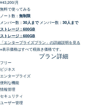
¥
43,200
/月
無料で使ってみる
ノート数：
無制限
メンバー数：
30
人まで
メンバー数：
30
人まで
ストレージ：
600
GB
ストレージ：
600
GB
「エンタープライズプラン」の詳細説明を見る
※表示価格はすべて税抜き価格です。
プラン詳細
フリー
ビジネス
エンタープライズ
便利な機能
情報管理
テンプレート機能
？
セキュリティ
メール自動転送機能
バックアップデータ保持
？
？
（編集履歴）
ユーザー管理
2段階認証
？
誤削除防止機能
？
（ごみ箱）