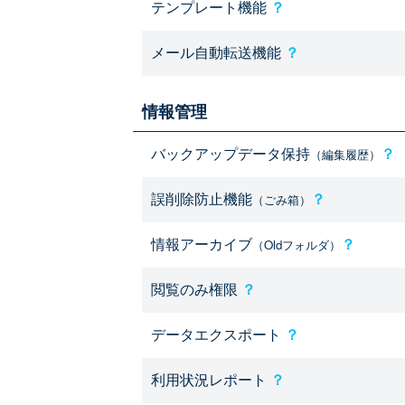
テンプレート機能
？
メール自動転送機能
？
情報管理
バックアップデータ保持
？
（編集履歴）
誤削除防止機能
？
（ごみ箱）
情報アーカイブ
？
（Oldフォルダ）
閲覧のみ権限
？
データエクスポート
？
利用状況レポート
？