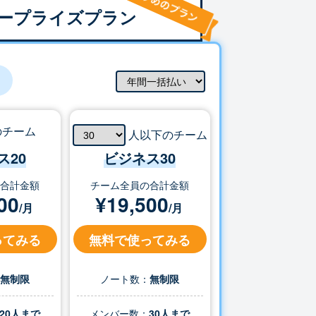
ープライズプラン
のチーム
人以下のチーム
ス20
ビジネス
30
の合計金額
チーム全員の合計金額
00
¥
19,500
/月
/月
ってみる
無料で使ってみる
：
無制限
ノート数：
無制限
20人まで
メンバー数：
30
人まで