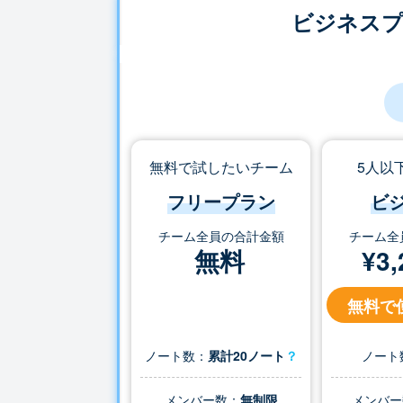
ビジネス
無料で試したいチーム
5人以
フリープラン
ビ
チーム全員の合計金額
チーム全
無料
¥
3,
無料で
ノート数：
累計20ノート
？
ノート
メンバー数：
無制限
メンバー