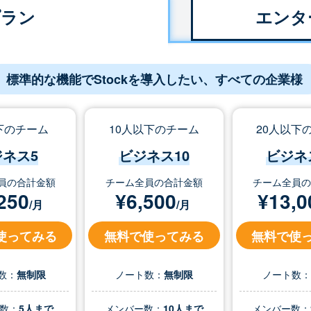
プラン
エンタ
標準的な機能でStockを導入したい、すべての企業様
下のチーム
10人以下のチーム
20人以下
ジネス5
ビジネス10
ビジネ
員の合計金額
チーム全員の合計金額
チーム全員
250
¥
6,500
¥
13,0
/月
/月
使ってみる
無料で使ってみる
無料で使
数：
無制限
ノート数：
無制限
ノート数
数：
5人まで
メンバー数：
10人まで
メンバー数：