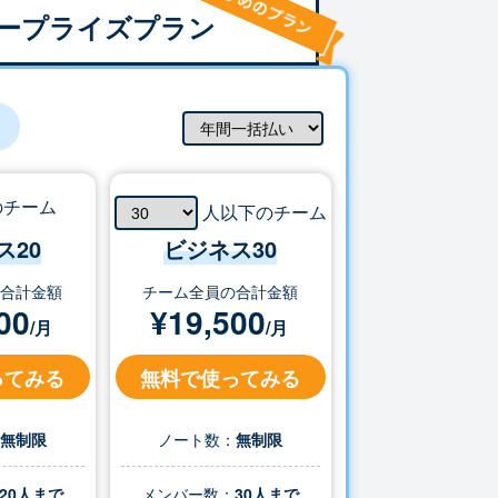
ープライズプラン
のチーム
人以下のチーム
ス20
ビジネス
30
の合計金額
チーム全員の合計金額
00
¥
19,500
/月
/月
ってみる
無料で使ってみる
：
無制限
ノート数：
無制限
20人まで
メンバー数：
30
人まで