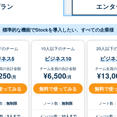
プラン
エンタ
標準的な機能でStockを導入したい、すべての企業様
下のチーム
10人以下のチーム
20人以下
ジネス5
ビジネス10
ビジネ
員の合計金額
チーム全員の合計金額
チーム全員
250
¥
6,500
¥
13,0
/月
/月
使ってみる
無料で使ってみる
無料で使
数：
無制限
ノート数：
無制限
ノート数
数：
5人まで
メンバー数：
10人まで
メンバー数：