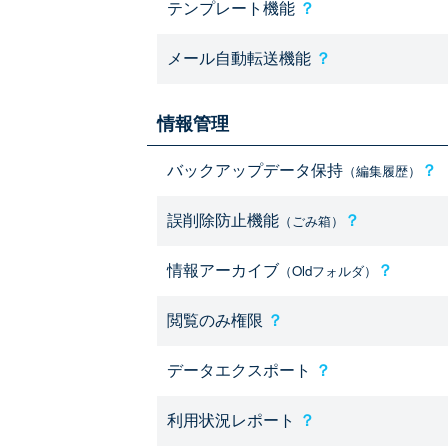
テンプレート機能
？
メール自動転送機能
？
情報管理
バックアップデータ保持
？
（編集履歴）
誤削除防止機能
？
（ごみ箱）
情報アーカイブ
？
（Oldフォルダ）
閲覧のみ権限
？
データエクスポート
？
利用状況レポート
？