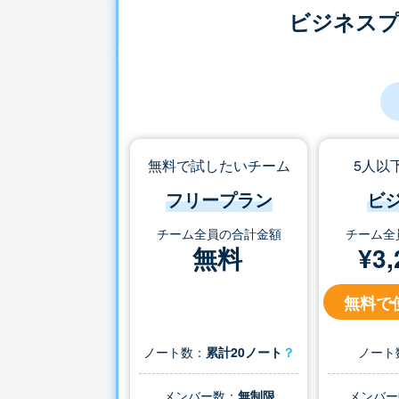
ビジネス
無料で試したいチーム
5人以
フリープラン
ビ
チーム全員の合計金額
チーム全
無料
¥
3,
無料で
ノート数：
累計20ノート
？
ノート
メンバー数：
無制限
メンバー