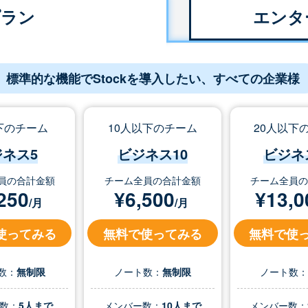
プラン
エンタ
標準的な機能でStockを導入したい、すべての企業様
下のチーム
10人以下のチーム
20人以下
ジネス5
ビジネス10
ビジネ
員の合計金額
チーム全員の合計金額
チーム全員
250
¥
6,500
¥
13,0
/月
/月
使ってみる
無料で使ってみる
無料で使
数：
無制限
ノート数：
無制限
ノート数
数：
5人まで
メンバー数：
10人まで
メンバー数：