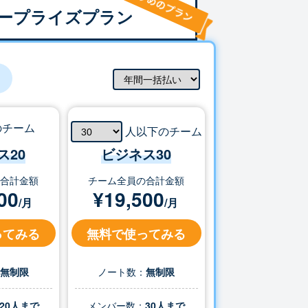
ープライズプラン
のチーム
人以下のチーム
ス20
ビジネス
30
の合計金額
チーム全員の合計金額
00
¥
19,500
/月
/月
ってみる
無料で使ってみる
：
無制限
ノート数：
無制限
20人まで
メンバー数：
30
人まで