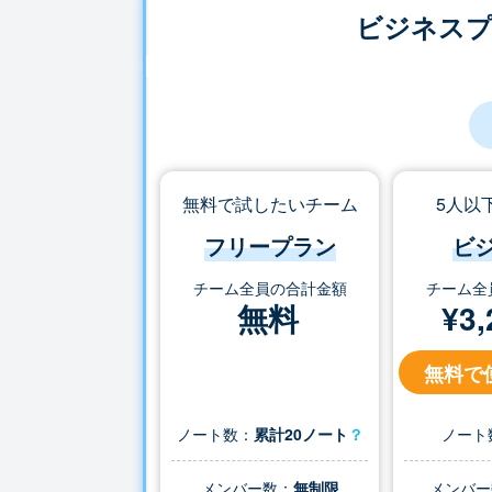
ビジネス
無料で試したいチーム
5人以
フリープラン
ビ
チーム全員の合計金額
チーム全
無料
¥
3,
無料で
ノート数：
累計20ノート
？
ノート
メンバー数：
無制限
メンバー