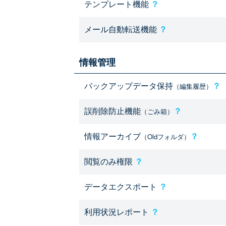
テンプレート機能
？
メール自動転送機能
？
情報管理
バックアップデータ保持
？
（編集履歴）
誤削除防止機能
？
（ごみ箱）
情報アーカイブ
？
（Oldフォルダ）
閲覧のみ権限
？
データエクスポート
？
利用状況レポート
？