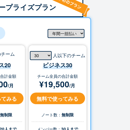
ープライズプラン
のチーム
人以下のチーム
ス20
ビジネス
30
の合計金額
チーム全員の合計金額
00
¥
19,500
/月
/月
ってみる
無料で使ってみる
：
無制限
ノート数：
無制限
20人まで
メンバー数：
30
人まで