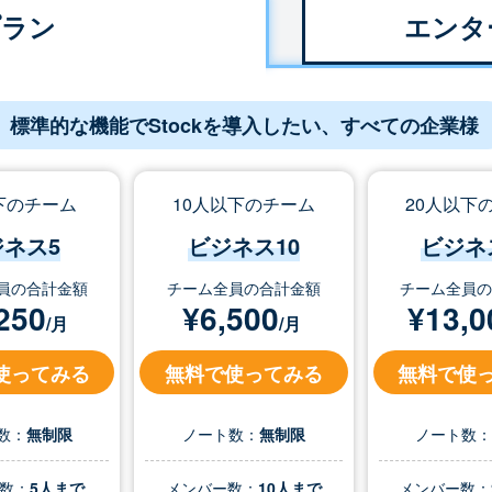
プラン
エンタ
標準的な機能でStockを導入したい、すべての企業様
下のチーム
10人以下のチーム
20人以下
ジネス5
ビジネス10
ビジネ
員の合計金額
チーム全員の合計金額
チーム全員
250
¥
6,500
¥
13,0
/月
/月
使ってみる
無料で使ってみる
無料で使
数：
無制限
ノート数：
無制限
ノート数
数：
5人まで
メンバー数：
10人まで
メンバー数：