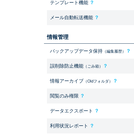
テンプレート機能
？
メール自動転送機能
？
情報管理
バックアップデータ保持
？
（編集履歴）
誤削除防止機能
？
（ごみ箱）
情報アーカイブ
？
（Oldフォルダ）
閲覧のみ権限
？
データエクスポート
？
利用状況レポート
？