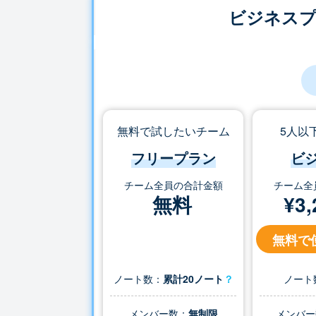
ビジネス
無料で試したいチーム
5人以
フリープラン
ビ
チーム全員の合計金額
チーム全
無料
¥
3,
無料で
ノート数：
累計20ノート
？
ノート
メンバー数：
無制限
メンバー