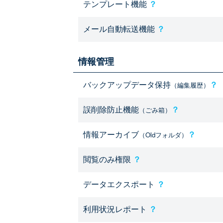
テンプレート機能
？
メール自動転送機能
？
情報管理
バックアップデータ保持
？
（編集履歴）
誤削除防止機能
？
（ごみ箱）
情報アーカイブ
？
（Oldフォルダ）
閲覧のみ権限
？
データエクスポート
？
利用状況レポート
？