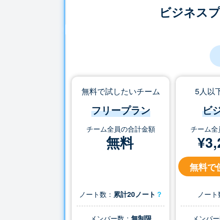
ビジネス
無料で試したいチーム
5人以
フリープラン
ビ
チーム全員の合計金額
チーム全
無料
¥
3,
無料で
ノート数：
累計20ノート
？
ノート
メンバー数：
無制限
メンバー