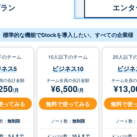
プラン
エンタ
標準的な機能でStockを導入したい、すべての企業様
下のチーム
10人以下のチーム
20人以下
ジネス5
ビジネス10
ビジネ
員の合計金額
チーム全員の合計金額
チーム全員
250
¥
6,500
¥
13,0
/月
/月
使ってみる
無料で使ってみる
無料で使
数：
無制限
ノート数：
無制限
ノート数
数：
5人まで
メンバー数：
10人まで
メンバー数：