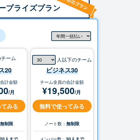
ープライズプラン
のチーム
人以下のチーム
ス20
ビジネス
30
の合計金額
チーム全員の合計金額
00
¥
19,500
/月
/月
ってみる
無料で使ってみる
：
無制限
ノート数：
無制限
20人まで
メンバー数：
30
人まで