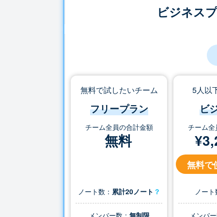
ビジネス
無料で試したいチーム
5人以
フリープラン
ビ
チーム全員の合計金額
チーム全
無料
¥
3,
無料で
ノート数：
累計20ノート
？
ノート
メンバー数：
無制限
メンバー