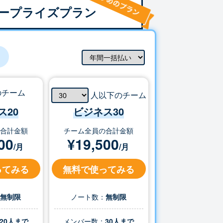
ープライズプラン
のチーム
人以下のチーム
ス20
ビジネス
30
の合計金額
チーム全員の合計金額
00
¥
19,500
/月
/月
ってみる
無料で使ってみる
：
無制限
ノート数：
無制限
20人まで
メンバー数：
30
人まで