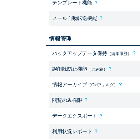
テンプレート機能
？
メール自動転送機能
？
情報管理
バックアップデータ保持
？
（編集履歴）
誤削除防止機能
？
（ごみ箱）
情報アーカイブ
？
（Oldフォルダ）
閲覧のみ権限
？
データエクスポート
？
利用状況レポート
？