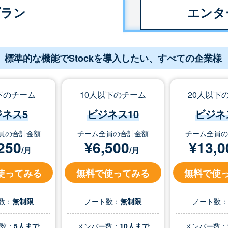
プラン
エンタ
標準的な機能でStockを導入したい、すべての企業様
下のチーム
10人以下のチーム
20人以下
ジネス5
ビジネス10
ビジネ
員の合計金額
チーム全員の合計金額
チーム全員
250
¥
6,500
¥
13,0
/月
/月
使ってみる
無料で使ってみる
無料で使
数：
無制限
ノート数：
無制限
ノート数
数：
5人まで
メンバー数：
10人まで
メンバー数：