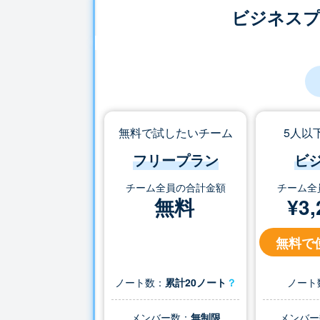
ビジネス
無料で試したいチーム
5人以
フリープラン
ビ
チーム全員の合計金額
チーム全
無料
¥
3,
無料で
ノート数：
累計20ノート
？
ノート
メンバー数：
無制限
メンバー