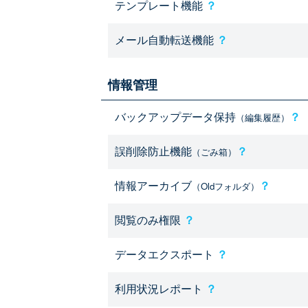
テンプレート機能
？
メール自動転送機能
？
情報管理
バックアップデータ保持
？
（編集履歴）
誤削除防止機能
？
（ごみ箱）
情報アーカイブ
？
（Oldフォルダ）
閲覧のみ権限
？
データエクスポート
？
利用状況レポート
？