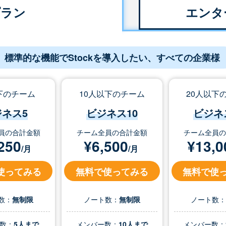
プラン
エンタ
標準的な機能でStockを導入したい、すべての企業様
下のチーム
10人以下のチーム
20人以下
ジネス5
ビジネス10
ビジネ
員の合計金額
チーム全員の合計金額
チーム全員
250
¥
6,500
¥
13,0
/月
/月
使ってみる
無料で使ってみる
無料で使
数：
無制限
ノート数：
無制限
ノート数
数：
5人まで
メンバー数：
10人まで
メンバー数：