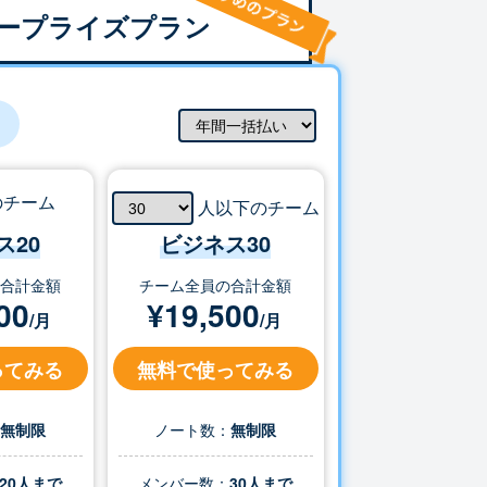
ープライズプラン
のチーム
人以下のチーム
ス20
ビジネス
30
の合計金額
チーム全員の合計金額
00
¥
19,500
/月
/月
ってみる
無料で使ってみる
：
無制限
ノート数：
無制限
20人まで
メンバー数：
30
人まで