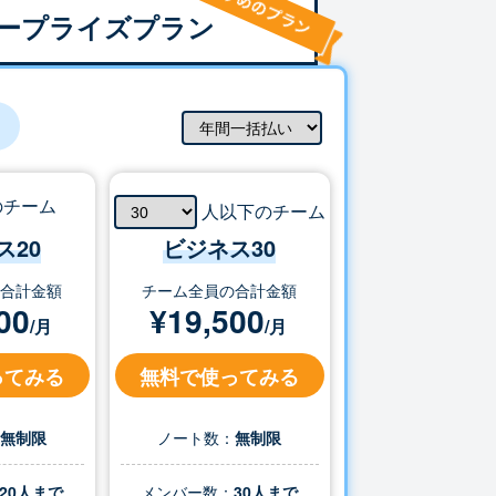
ープライズプラン
のチーム
人以下のチーム
ス20
ビジネス
30
の合計金額
チーム全員の合計金額
00
¥
19,500
/月
/月
ってみる
無料で使ってみる
：
無制限
ノート数：
無制限
20人まで
メンバー数：
30
人まで