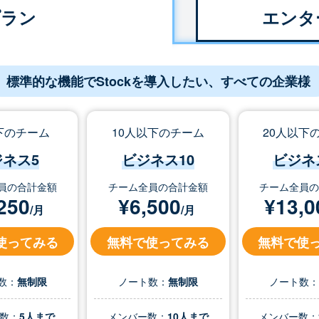
プラン
エンタ
標準的な機能でStockを導入したい、すべての企業様
下のチーム
10人以下のチーム
20人以下
ジネス5
ビジネス10
ビジネ
員の合計金額
チーム全員の合計金額
チーム全員
250
¥
6,500
¥
13,0
/月
/月
使ってみる
無料で使ってみる
無料で使
数：
無制限
ノート数：
無制限
ノート数
数：
5人まで
メンバー数：
10人まで
メンバー数：