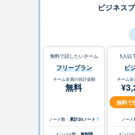
ビジネス
無料で試したいチーム
5人以
フリープラン
ビ
チーム全員の合計金額
チーム全
無料
¥
3,
無料で
ノート数：
累計20ノート
？
ノート
メンバー数：
無制限
メンバー