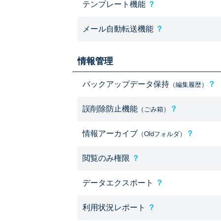
テンプレート機能
？
メール自動転送機能
？
情報管理
バックアップデータ保持
？
（編集履歴）
誤削除防止機能
？
（ごみ箱）
情報アーカイブ
？
（Oldフォルダ）
閲覧のみ権限
？
データエクスポート
？
利用状況レポート
？