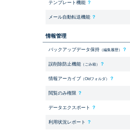
テンプレート機能
？
メール自動転送機能
？
情報管理
バックアップデータ保持
？
（編集履歴）
誤削除防止機能
？
（ごみ箱）
情報アーカイブ
？
（Oldフォルダ）
閲覧のみ権限
？
データエクスポート
？
利用状況レポート
？