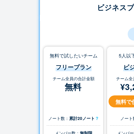
ビジネス
無料で試したいチーム
5人以
フリープラン
ビ
チーム全員の合計金額
チーム全
無料
¥
3,
無料で
ノート数：
累計20ノート
？
ノート
メンバー数：
無制限
メンバー