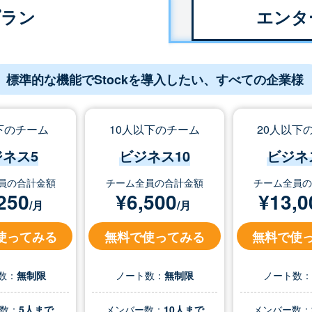
プラン
エンタ
標準的な機能でStockを導入したい、すべての企業様
下のチーム
10人以下のチーム
20人以下
ジネス5
ビジネス10
ビジネ
員の合計金額
チーム全員の合計金額
チーム全員
250
¥
6,500
¥
13,0
/月
/月
使ってみる
無料で使ってみる
無料で使
数：
無制限
ノート数：
無制限
ノート数
数：
5人まで
メンバー数：
10人まで
メンバー数：