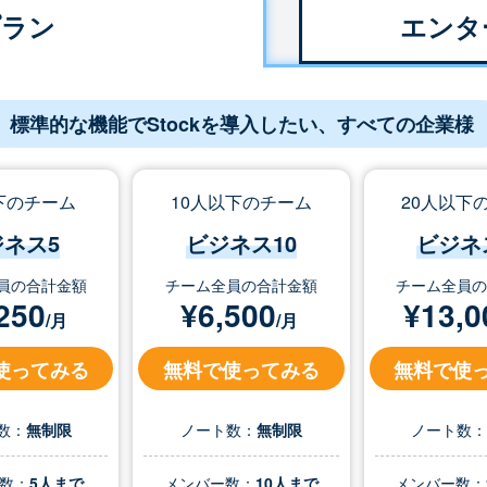
プラン
エンタ
標準的な機能でStockを導入したい、すべての企業様
下のチーム
10人以下のチーム
20人以下
ジネス5
ビジネス10
ビジネ
員の合計金額
チーム全員の合計金額
チーム全員
250
¥
6,500
¥
13,0
/月
/月
使ってみる
無料で使ってみる
無料で使
数：
無制限
ノート数：
無制限
ノート数
数：
5人まで
メンバー数：
10人まで
メンバー数：