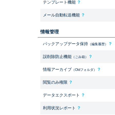
テンプレート機能
？
メール自動転送機能
？
情報管理
バックアップデータ保持
？
（編集履歴）
誤削除防止機能
？
（ごみ箱）
情報アーカイブ
？
（Oldフォルダ）
閲覧のみ権限
？
データエクスポート
？
利用状況レポート
？