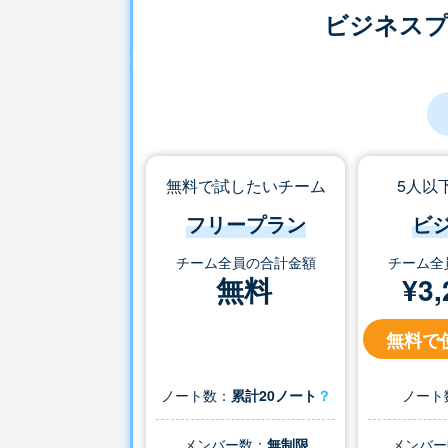
ビジネス
無料で試したいチーム
5人以
フリープラン
ビ
チーム全員の合計金額
チーム全
無料
¥
3,
無料で
ノート数：
累計20ノート
？
ノート
メンバー数：
無制限
メンバー