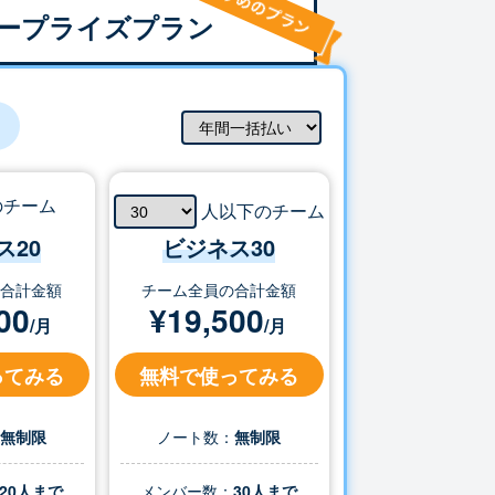
ープライズプラン
のチーム
人以下のチーム
ス20
ビジネス
30
の合計金額
チーム全員の合計金額
00
¥
19,500
/月
/月
ってみる
無料で使ってみる
：
無制限
ノート数：
無制限
20人まで
メンバー数：
30
人まで