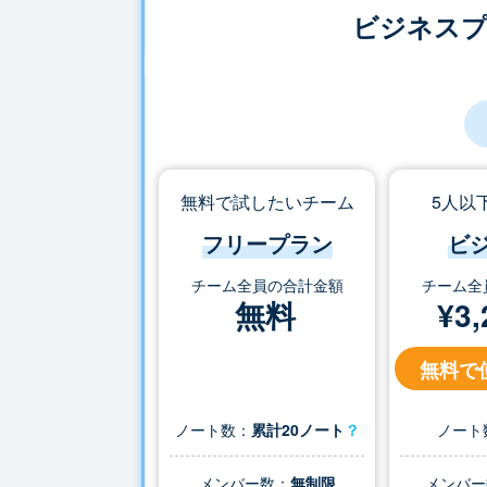
ビジネス
無料で試したいチーム
5人以
フリープラン
ビ
チーム全員の合計金額
チーム全
無料
¥
3,
無料で
ノート数：
累計20ノート
？
ノート
メンバー数：
無制限
メンバー