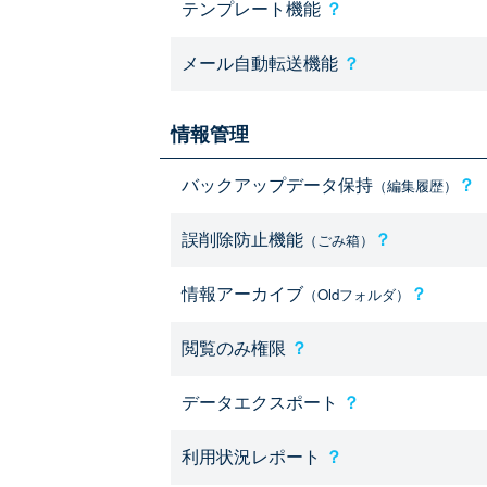
テンプレート機能
？
メール自動転送機能
？
情報管理
バックアップデータ保持
？
（編集履歴）
誤削除防止機能
？
（ごみ箱）
情報アーカイブ
？
（Oldフォルダ）
閲覧のみ権限
？
データエクスポート
？
利用状況レポート
？