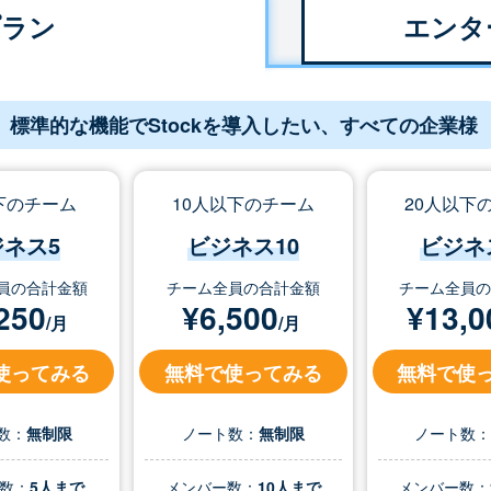
プラン
エンタ
標準的な機能でStockを導入したい、すべての企業様
下のチーム
10人以下のチーム
20人以下
ジネス5
ビジネス10
ビジネ
員の合計金額
チーム全員の合計金額
チーム全員
250
¥
6,500
¥
13,0
/月
/月
使ってみる
無料で使ってみる
無料で使
数：
無制限
ノート数：
無制限
ノート数
数：
5人まで
メンバー数：
10人まで
メンバー数：