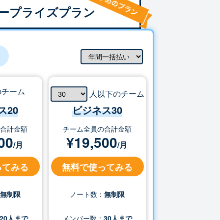
ープライズプラン
のチーム
人以下のチーム
ス20
ビジネス
30
の合計金額
チーム全員の合計金額
00
¥
19,500
/月
/月
ってみる
無料で使ってみる
：
無制限
ノート数：
無制限
20人まで
メンバー数：
30
人まで