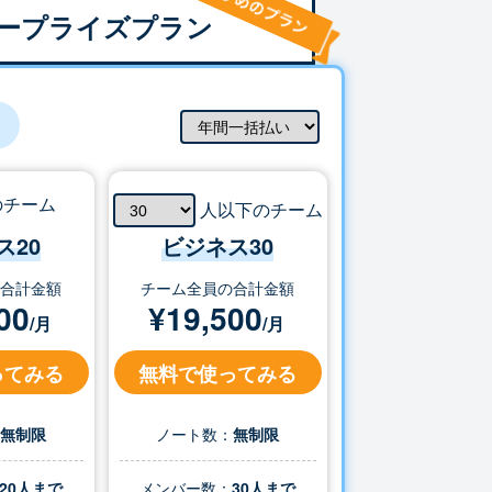
ープライズプラン
のチーム
人以下のチーム
ス20
ビジネス
30
の合計金額
チーム全員の合計金額
00
¥
19,500
/月
/月
ってみる
無料で使ってみる
：
無制限
ノート数：
無制限
20人まで
メンバー数：
30
人まで