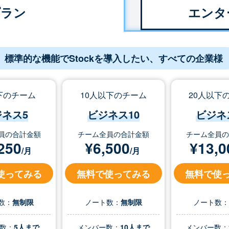
プラン
エンタ
標準的な機能でStockを導入したい、すべての企業様
下のチーム
10人以下のチーム
20人以下
ジネス5
ビジネス10
ビジネ
員の合計金額
チーム全員の合計金額
チーム全員
250
¥
6,500
¥
13,0
/月
/月
使ってみる
無料で使ってみる
無料で使
数：
無制限
ノート数：
無制限
ノート数
数：
5人まで
メンバー数：
10人まで
メンバー数：