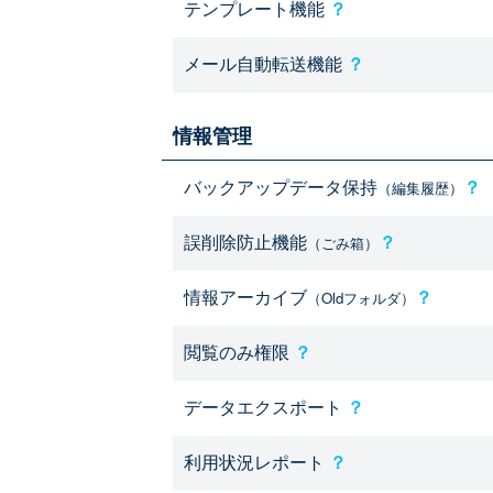
テンプレート機能
？
メール自動転送機能
？
情報管理
バックアップデータ保持
？
（編集履歴）
誤削除防止機能
？
（ごみ箱）
情報アーカイブ
？
（Oldフォルダ）
閲覧のみ権限
？
データエクスポート
？
利用状況レポート
？