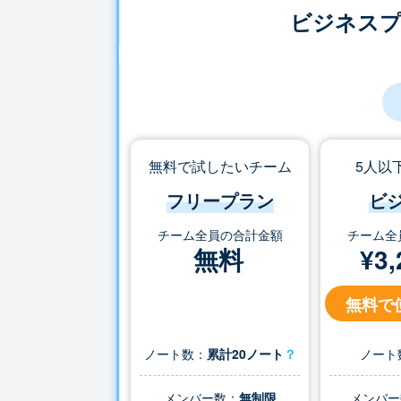
ビジネス
無料で試したいチーム
5人以
フリープラン
ビ
チーム全員の合計金額
チーム全
無料
¥
3,
無料で
ノート数：
累計20ノート
？
ノート
メンバー数：
無制限
メンバー