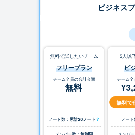
ビジネス
無料で試したいチーム
5人以
フリープラン
ビ
チーム全員の合計金額
チーム全
無料
¥
3,
無料で
ノート数：
累計20ノート
？
ノート
メンバー数：
無制限
メンバー