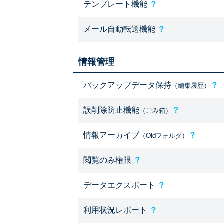
テンプレート機能
？
メール自動転送機能
？
情報管理
バックアップデータ保持
？
（編集履歴）
誤削除防止機能
？
（ごみ箱）
情報アーカイブ
？
（Oldフォルダ）
閲覧のみ権限
？
データエクスポート
？
利用状況レポート
？