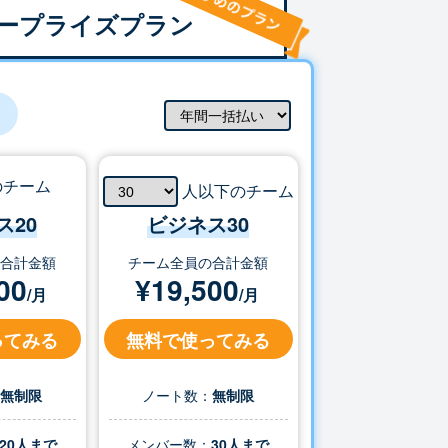
ープライズプラン
のチーム
人以下のチーム
ス20
ビジネス
30
の合計金額
チーム全員の合計金額
00
¥
19,500
/月
/月
ってみる
無料で使ってみる
：
無制限
ノート数：
無制限
20人まで
メンバー数：
30
人まで