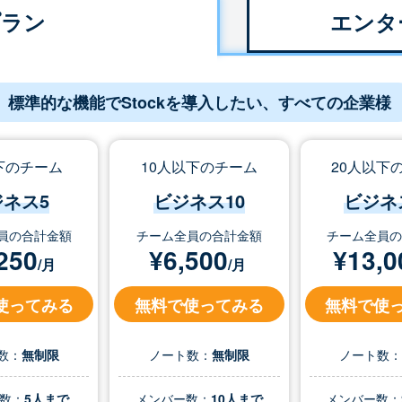
プラン
エンタ
標準的な機能でStockを導入したい、すべての企業様
下のチーム
10人以下のチーム
20人以下
ジネス5
ビジネス10
ビジネ
員の合計金額
チーム全員の合計金額
チーム全員
250
¥
6,500
¥
13,0
/月
/月
使ってみる
無料で使ってみる
無料で使
数：
無制限
ノート数：
無制限
ノート数
数：
5人まで
メンバー数：
10人まで
メンバー数：