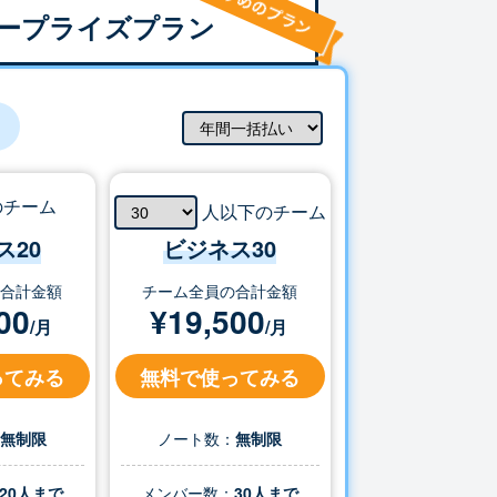
ープライズプラン
のチーム
人以下のチーム
ス20
ビジネス
30
の合計金額
チーム全員の合計金額
00
¥
19,500
/月
/月
ってみる
無料で使ってみる
：
無制限
ノート数：
無制限
20人まで
メンバー数：
30
人まで