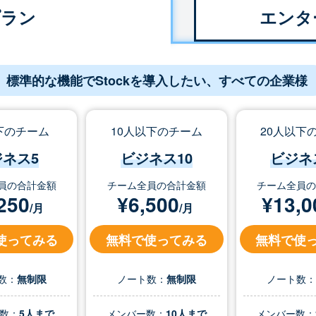
プラン
エンタ
標準的な機能でStockを導入したい、すべての企業様
下のチーム
10人以下のチーム
20人以下
ジネス5
ビジネス10
ビジネ
員の合計金額
チーム全員の合計金額
チーム全員
250
¥
6,500
¥
13,0
/月
/月
使ってみる
無料で使ってみる
無料で使
数：
無制限
ノート数：
無制限
ノート数
数：
5人まで
メンバー数：
10人まで
メンバー数：