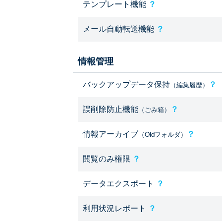
テンプレート機能
？
メール自動転送機能
？
情報管理
バックアップデータ保持
？
（編集履歴）
誤削除防止機能
？
（ごみ箱）
情報アーカイブ
？
（Oldフォルダ）
閲覧のみ権限
？
データエクスポート
？
利用状況レポート
？