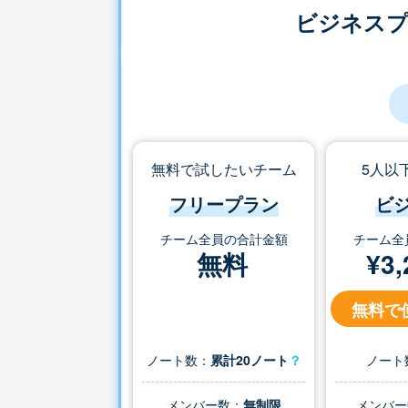
ビジネス
無料で試したいチーム
5人以
フリープラン
ビ
チーム全員の合計金額
チーム全
無料
¥
3,
無料で
ノート数：
累計20ノート
？
ノート
メンバー数：
無制限
メンバー