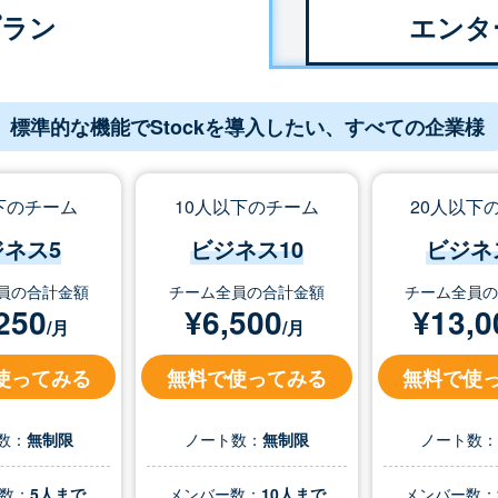
プラン
エンタ
標準的な機能でStockを導入したい、すべての企業様
下のチーム
10人以下のチーム
20人以下
ジネス5
ビジネス10
ビジネ
員の合計金額
チーム全員の合計金額
チーム全員
250
¥
6,500
¥
13,0
/月
/月
使ってみる
無料で使ってみる
無料で使
数：
無制限
ノート数：
無制限
ノート数
数：
5人まで
メンバー数：
10人まで
メンバー数：