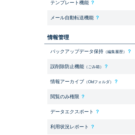
テンプレート機能
？
メール自動転送機能
？
情報管理
バックアップデータ保持
？
（編集履歴）
誤削除防止機能
？
（ごみ箱）
情報アーカイブ
？
（Oldフォルダ）
閲覧のみ権限
？
データエクスポート
？
利用状況レポート
？