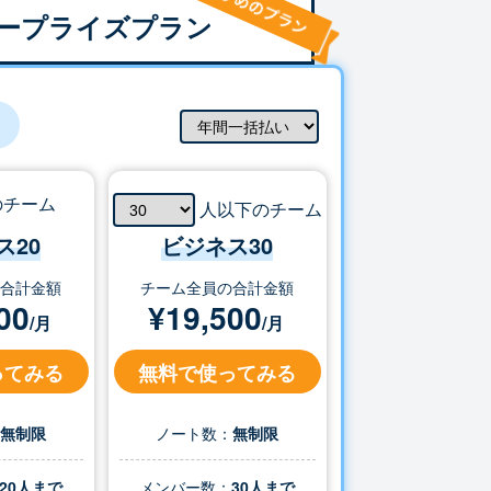
ープライズプラン
のチーム
人以下のチーム
ス20
ビジネス
30
の合計金額
チーム全員の合計金額
00
¥
19,500
/月
/月
ってみる
無料で使ってみる
：
無制限
ノート数：
無制限
20人まで
メンバー数：
30
人まで