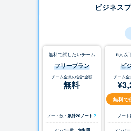
ビジネス
無料で試したいチーム
5人以
フリープラン
ビ
チーム全員の合計金額
チーム全
無料
¥
3,
無料で
ノート数：
累計20ノート
？
ノート
メンバー数：
無制限
メンバー