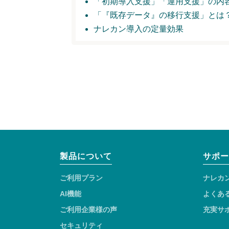
「初期導入支援」
「運用支援」の内
「『既存データ』の移行支援」とは
ナレカン導入の定量効果
製品について
サポー
ご利用プラン
ナレカ
AI機能
よくあ
ご利用企業様の声
充実サ
セキュリティ