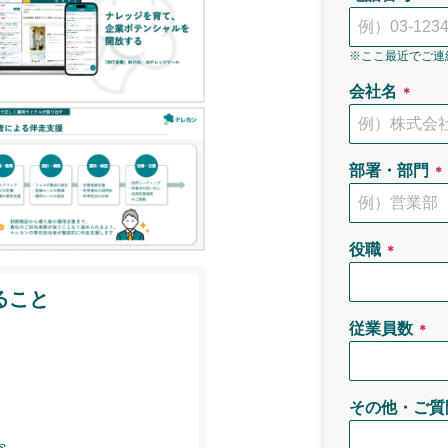
※ここ最近でご連
会社名
＊
部署・部門
＊
役職
＊
ること
従業員数
＊
その他・ご質