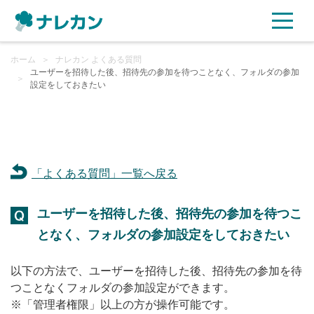
ホーム
ご利用プラン
＞
ナレカン よくある質問
ユーザーを招待した後、招待先の参加を待つことなく、フォルダの参加
＞
設定をしておきたい
AI機能
ご利用企業様の声
「よくある質問」一覧へ戻る
セキュリティ
ユーザーを招待した後、招待先の参加を待つこ
充実サポート
となく、フォルダの参加設定をしておきたい
よくある質問
以下の方法で、ユーザーを招待した後、招待先の参加を待
つことなくフォルダの参加設定ができます。
資料ダウンロード
※「管理者権限」以上の方が操作可能です。