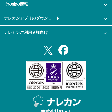
その他の情報
ご利用企業様の声
よくある質問
運営会社
セキュリティ
ナレカンアプリのダウンロード
充実サポート
ナレカン公式ブログ
資料をダウンロードする
スマホ・タブレットアプリをダウンロード
ナレカンご利用者様向け
セミナー一覧
無料トライアルのお申込み
iPhoneアプリ
ログイン
業務効率化ガイド
Slack連携
Androidアプリ
利用規約
Teams連携
iPadアプリ
プライバシーポリシー
メール自動転送機能
Androidタブレットアプリ
特定商取引法
ナレカンの紹介動画
株式会社Stock