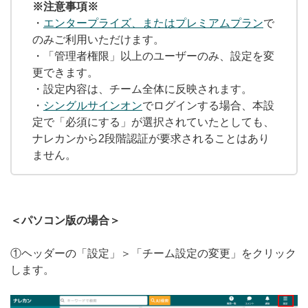
※注意事項※
無料トライアル
・
エンタープライズ、またはプレミアムプラン
で
のみご利用いただけます。
ログイン
・「管理者権限」以上のユーザーのみ、設定を変
更できます。
・設定内容は、チーム全体に反映されます。
・
シングルサインオン
でログインする場合、本設
定で「必須にする」が選択されていたとしても、
ナレカンから2段階認証が要求されることはあり
ません。
＜パソコン版の場合＞
①ヘッダーの「設定」＞「チーム設定の変更」をクリック
します。