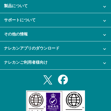
製品について
ご利用プラン
サポートについて
AI機能
ナレカンに関するお問い合わせ
その他の情報
ご利用企業様の声
よくある質問
運営会社
セキュリティ
ナレカンアプリのダウンロード
充実サポート
ナレカン公式ブログ
資料をダウンロードする
スマホ・タブレットアプリをダウンロード
ナレカンご利用者様向け
セミナー一覧
無料トライアルのお申込み
iPhoneアプリ
ログイン
業務効率化ガイド
Slack連携
Androidアプリ
利用規約
Teams連携
iPadアプリ
プライバシーポリシー
メール自動転送機能
Androidタブレットアプリ
特定商取引法
ナレカンの紹介動画