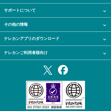
ご利用プラン
サポートについて
AI機能
ナレカンに関するお問い合わせ
その他の情報
ご利用企業様の声
よくある質問
運営会社
セキュリティ
ナレカンアプリのダウンロード
充実サポート
ナレカン公式ブログ
資料をダウンロードする
スマホ・タブレットアプリをダウンロード
ナレカンご利用者様向け
セミナー一覧
無料トライアルのお申込み
iPhoneアプリ
ログイン
業務効率化ガイド
Slack連携
Androidアプリ
利用規約
Teams連携
iPadアプリ
プライバシーポリシー
メール自動転送機能
Androidタブレットアプリ
特定商取引法
ナレカンの紹介動画