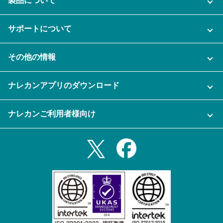
製品について
ご利用プラン
サポートについて
AI機能
ナレカンに関するお問い合わせ
その他の情報
ご利用企業様の声
よくある質問
運営会社
セキュリティ
ナレカンアプリのダウンロード
充実サポート
ナレカン公式ブログ
資料をダウンロードする
スマホ・タブレットアプリをダウンロード
ナレカンご利用者様向け
セミナー一覧
無料トライアルのお申込み
iPhoneアプリ
ログイン
業務効率化ガイド
Slack連携
Androidアプリ
利用規約
Teams連携
iPadアプリ
プライバシーポリシー
メール自動転送機能
Androidタブレットアプリ
特定商取引法
ナレカンの紹介動画