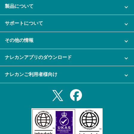
製品について
ご利用プラン
サポートについて
AI機能
ナレカンに関するお問い合わせ
その他の情報
ご利用企業様の声
よくある質問
運営会社
セキュリティ
ナレカンアプリのダウンロード
充実サポート
ナレカン公式ブログ
資料をダウンロードする
スマホ・タブレットアプリをダウンロード
ナレカンご利用者様向け
セミナー一覧
無料トライアルのお申込み
iPhoneアプリ
ログイン
業務効率化ガイド
Slack連携
Androidアプリ
利用規約
Teams連携
iPadアプリ
プライバシーポリシー
メール自動転送機能
Androidタブレットアプリ
特定商取引法
ナレカンの紹介動画