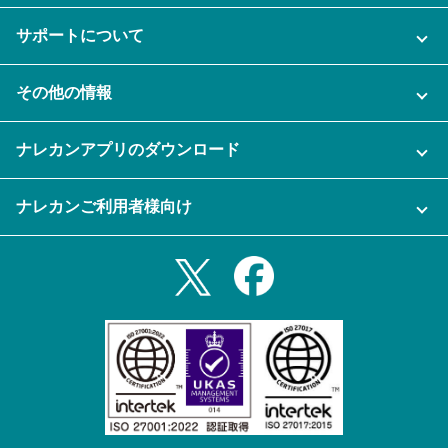
ご利用プラン
サポートについて
AI機能
ナレカンに関するお問い合わせ
その他の情報
ご利用企業様の声
よくある質問
運営会社
セキュリティ
ナレカンアプリのダウンロード
充実サポート
ナレカン公式ブログ
資料をダウンロードする
スマホ・タブレットアプリをダウンロード
ナレカンご利用者様向け
セミナー一覧
無料トライアルのお申込み
iPhoneアプリ
ログイン
業務効率化ガイド
Slack連携
Androidアプリ
利用規約
Teams連携
iPadアプリ
プライバシーポリシー
メール自動転送機能
Androidタブレットアプリ
特定商取引法
ナレカンの紹介動画