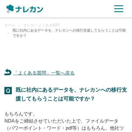
ホーム
ご利用プラン
＞
ナレカン よくある質問
既に社内にあるデータを、ナレカンへの移行支援してもらうことは可能
＞
ですか？
AI機能
ご利用企業様の声
「よくある質問」一覧へ戻る
セキュリティ
既に社内にあるデータを、ナレカンへの移行支
充実サポート
援してもらうことは可能ですか？
よくある質問
もちろんです。
NDAをご締結させていただいた上で、ファイルデータ
資料ダウンロード
（パワーポイント・ワード・pdf等）はもちろん、他社ツ