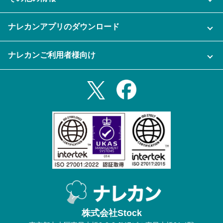
ご利用企業様の声
よくある質問
運営会社
セキュリティ
ナレカンアプリのダウンロード
充実サポート
ナレカン公式ブログ
資料をダウンロードする
スマホ・タブレットアプリをダウンロード
ナレカンご利用者様向け
セミナー一覧
無料トライアルのお申込み
iPhoneアプリ
ログイン
業務効率化ガイド
Slack連携
Androidアプリ
利用規約
Teams連携
iPadアプリ
プライバシーポリシー
メール自動転送機能
Androidタブレットアプリ
特定商取引法
ナレカンの紹介動画
株式会社Stock