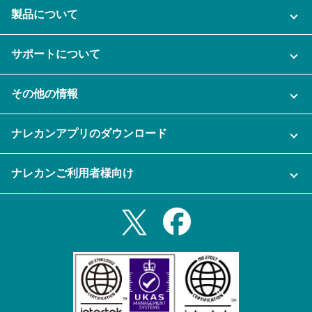
製品について
ご利用プラン
サポートについて
AI機能
ナレカンに関するお問い合わせ
その他の情報
ご利用企業様の声
よくある質問
運営会社
セキュリティ
ナレカンアプリのダウンロード
充実サポート
ナレカン公式ブログ
資料をダウンロードする
スマホ・タブレットアプリをダウンロード
ナレカンご利用者様向け
セミナー一覧
無料トライアルのお申込み
iPhoneアプリ
ログイン
業務効率化ガイド
Slack連携
Androidアプリ
利用規約
Teams連携
iPadアプリ
プライバシーポリシー
メール自動転送機能
Androidタブレットアプリ
特定商取引法
ナレカンの紹介動画