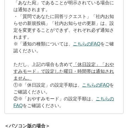
「あなた宛」であることが明示されている場合に
無料トライアル
は通知されます。
・「質問であなたに回答リクエスト」「社内お知
ログイン
らせの新規投稿」「社内お知らせの更新」は、設
定を変更することができず、それぞれ必ず通知さ
れます。
※「通知の種類については、
こちらのFAQ
をご確
認ください。
ただし、上記の場合も含めて
「休日設定」「おや
すみモード」で設定した曜日・時間帯は通知され
ません。
①※「休日設定」の設定手順は、
こちらのFAQ
を
ご確認ください。
②※「おやすみモード」の設定手順は、
こちらの
FAQ
をご確認ください。
＜パソコン版の場合＞