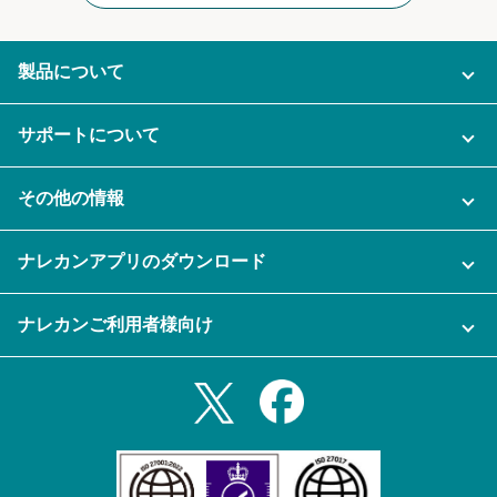
製品について
ご利用プラン
サポートについて
AI機能
ナレカンに関するお問い合わせ
その他の情報
ご利用企業様の声
よくある質問
運営会社
セキュリティ
ナレカンアプリのダウンロード
充実サポート
ナレカン公式ブログ
資料をダウンロードする
スマホ・タブレットアプリをダウンロード
ナレカンご利用者様向け
セミナー一覧
無料トライアルのお申込み
iPhoneアプリ
ログイン
業務効率化ガイド
Slack連携
Androidアプリ
利用規約
Teams連携
iPadアプリ
プライバシーポリシー
メール自動転送機能
Androidタブレットアプリ