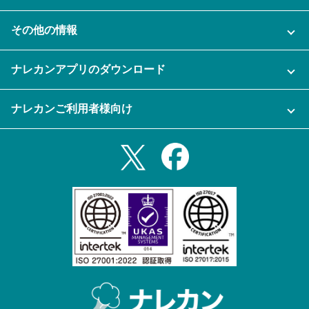
AI機能
ナレカンに関するお問い合わせ
その他の情報
ご利用企業様の声
よくある質問
運営会社
セキュリティ
ナレカンアプリのダウンロード
充実サポート
ナレカン公式ブログ
資料をダウンロードする
スマホ・タブレットアプリをダウンロード
ナレカンご利用者様向け
セミナー一覧
無料トライアルのお申込み
iPhoneアプリ
ログイン
業務効率化ガイド
Slack連携
Androidアプリ
利用規約
Teams連携
iPadアプリ
プライバシーポリシー
メール自動転送機能
Androidタブレットアプリ
特定商取引法
ナレカンの紹介動画