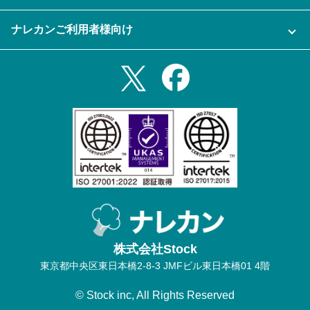
ナレカン公式ブログ
資料をダウンロードする
スマホ・タブレットアプリをダウンロード
ナレカンご利用者様向け
セミナー一覧
無料トライアルのお申込み
iPhoneアプリ
ログイン
業務効率化ガイド
Slack連携
Androidアプリ
利用規約
Teams連携
iPadアプリ
プライバシーポリシー
メール自動転送機能
Androidタブレットアプリ
特定商取引法
ナレカンの紹介動画
株式会社Stock
東京都中央区東日本橋2-8-3 JMFビル東日本橋01 4階
© Stock inc, All Rights Reserved