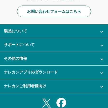
お問い合わせフォームはこちら
製品について
ご利用プラン
サポートについて
AI機能
ナレカンに関するお問い合わせ
その他の情報
ご利用企業様の声
よくある質問
運営会社
セキュリティ
ナレカンアプリのダウンロード
充実サポート
ナレカン公式ブログ
資料をダウンロードする
スマホ・タブレットアプリをダウンロード
ナレカンご利用者様向け
セミナー一覧
無料トライアルのお申込み
iPhoneアプリ
ログイン
業務効率化ガイド
Slack連携
Androidアプリ
利用規約