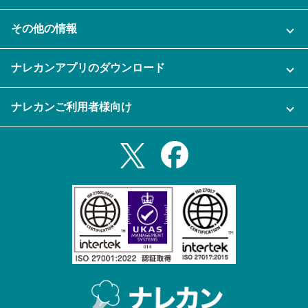
AI機能
ナレカンに関するお問い合わせ
その他の情報
ご利用企業様の声
よくある質問
運営会社
セキュリティ
ナレカンアプリのダウンロード
充実サポート
ナレカン公式ブログ
資料をダウンロードする
スマホ・タブレットアプリをダウンロード
ナレカンご利用者様向け
セミナー一覧
無料トライアルのお申込み
iPhoneアプリ
ログイン
業務効率化ガイド
Slack連携
Androidアプリ
利用規約
Teams連携
iPadアプリ
プライバシーポリシー
メール自動転送機能
Androidタブレットアプリ
特定商取引法
ナレカンの紹介動画