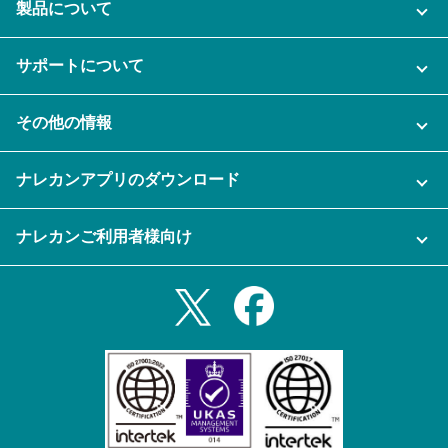
製品について
ご利用プラン
サポートについて
AI機能
ナレカンに関するお問い合わせ
その他の情報
ご利用企業様の声
よくある質問
運営会社
セキュリティ
ナレカンアプリのダウンロード
充実サポート
ナレカン公式ブログ
資料をダウンロードする
スマホ・タブレットアプリをダウンロード
ナレカンご利用者様向け
セミナー一覧
無料トライアルのお申込み
iPhoneアプリ
ログイン
業務効率化ガイド
Slack連携
Androidアプリ
利用規約
Teams連携
iPadアプリ
プライバシーポリシー
メール自動転送機能
Androidタブレットアプリ
特定商取引法
ナレカンの紹介動画