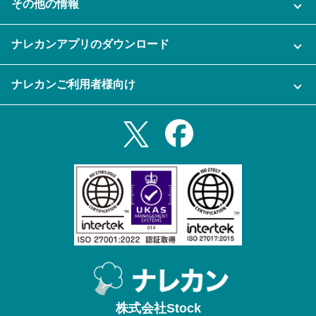
その他の情報
ご利用企業様の声
よくある質問
運営会社
セキュリティ
ナレカンアプリのダウンロード
充実サポート
ナレカン公式ブログ
資料をダウンロードする
スマホ・タブレットアプリをダウンロード
ナレカンご利用者様向け
セミナー一覧
無料トライアルのお申込み
iPhoneアプリ
ログイン
業務効率化ガイド
Slack連携
Androidアプリ
利用規約
Teams連携
iPadアプリ
プライバシーポリシー
メール自動転送機能
Androidタブレットアプリ
特定商取引法
ナレカンの紹介動画
株式会社Stock