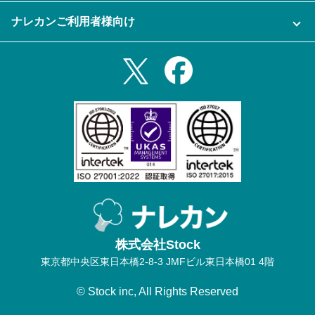
資料をダウンロードする
スマホ・タブレットアプリをダウンロード
ナレカンご利用者様向け
セミナー一覧
無料トライアルのお申込み
iPhoneアプリ
ログイン
業務効率化ガイド
Slack連携
Androidアプリ
利用規約
Teams連携
iPadアプリ
プライバシーポリシー
メール自動転送機能
Androidタブレットアプリ
特定商取引法
ナレカンの紹介動画
株式会社Stock
東京都中央区東日本橋2-8-3 JMFビル東日本橋01 4階
© Stock inc, All Rights Reserved