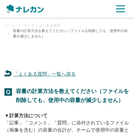
ホーム
ご利用プラン
＞
ナレカン よくある質問
容量の計算方法を教えてください（ファイルを削除しても、使用中の容
＞
量が減少しません）
AI機能
ご利用企業様の声
「よくある質問」一覧へ戻る
セキュリティ
容量の計算方法を教えてください（ファイルを
充実サポート
削除しても、使用中の容量が減少しません）
よくある質問
▼計算方法について
「記事」「コメント」「質問」に添付されているファイル
資料ダウンロード
（画像を含む）の容量の合計が、チームで使用中の容量と