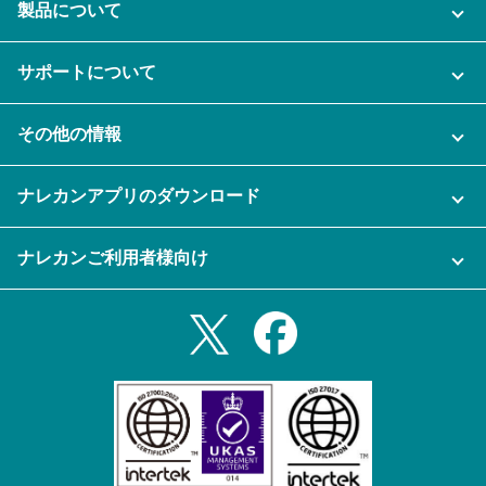
製品について
ご利用プラン
サポートについて
AI機能
ナレカンに関するお問い合わせ
その他の情報
ご利用企業様の声
よくある質問
運営会社
セキュリティ
ナレカンアプリのダウンロード
充実サポート
ナレカン公式ブログ
資料をダウンロードする
スマホ・タブレットアプリをダウンロード
ナレカンご利用者様向け
セミナー一覧
無料トライアルのお申込み
iPhoneアプリ
ログイン
業務効率化ガイド
Slack連携
Androidアプリ
利用規約
Teams連携
iPadアプリ
プライバシーポリシー
メール自動転送機能
Androidタブレットアプリ
特定商取引法
ナレカンの紹介動画