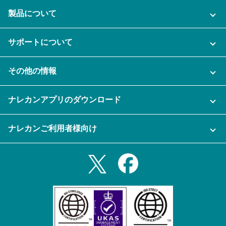
製品について
ご利用プラン
サポートについて
AI機能
ナレカンに関するお問い合わせ
その他の情報
ご利用企業様の声
よくある質問
運営会社
セキュリティ
ナレカンアプリのダウンロード
充実サポート
ナレカン公式ブログ
資料をダウンロードする
スマホ・タブレットアプリをダウンロード
ナレカンご利用者様向け
セミナー一覧
無料トライアルのお申込み
iPhoneアプリ
ログイン
業務効率化ガイド
Slack連携
Androidアプリ
利用規約
Teams連携
iPadアプリ
プライバシーポリシー
メール自動転送機能
Androidタブレットアプリ
特定商取引法
ナレカンの紹介動画