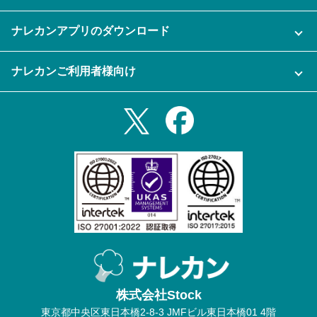
よくある質問
運営会社
セキュリティ
ナレカンアプリのダウンロード
充実サポート
ナレカン公式ブログ
資料をダウンロードする
スマホ・タブレットアプリをダウンロード
ナレカンご利用者様向け
セミナー一覧
無料トライアルのお申込み
iPhoneアプリ
ログイン
業務効率化ガイド
Slack連携
Androidアプリ
利用規約
Teams連携
iPadアプリ
プライバシーポリシー
メール自動転送機能
Androidタブレットアプリ
特定商取引法
ナレカンの紹介動画
株式会社Stock
東京都中央区東日本橋2-8-3 JMFビル東日本橋01 4階