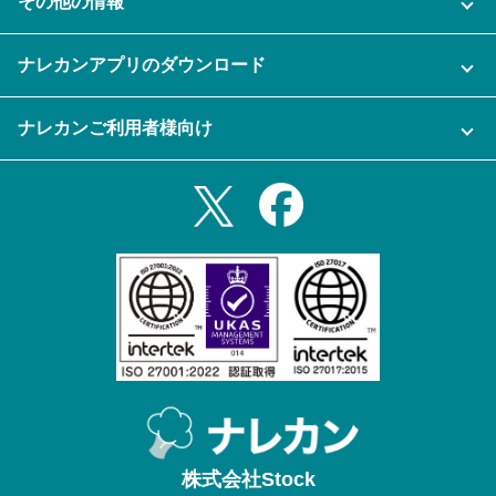
その他の情報
ご利用企業様の声
よくある質問
運営会社
セキュリティ
ナレカンアプリのダウンロード
充実サポート
ナレカン公式ブログ
資料をダウンロードする
スマホ・タブレットアプリをダウンロード
ナレカンご利用者様向け
セミナー一覧
無料トライアルのお申込み
iPhoneアプリ
ログイン
業務効率化ガイド
Slack連携
Androidアプリ
利用規約
Teams連携
iPadアプリ
プライバシーポリシー
メール自動転送機能
Androidタブレットアプリ
特定商取引法
ナレカンの紹介動画
株式会社Stock