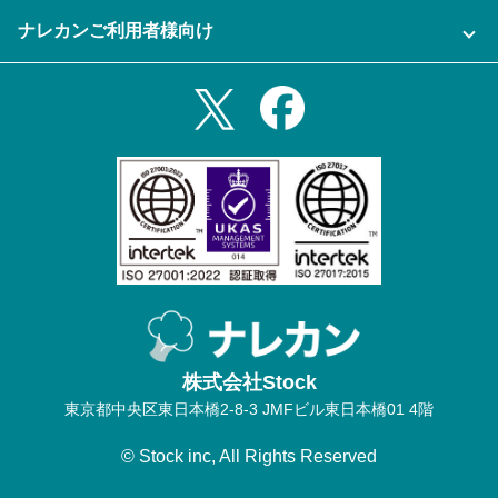
資料をダウンロードする
スマホ・タブレットアプリをダウンロード
ナレカンご利用者様向け
セミナー一覧
無料トライアルのお申込み
iPhoneアプリ
ログイン
業務効率化ガイド
Slack連携
Androidアプリ
利用規約
Teams連携
iPadアプリ
プライバシーポリシー
メール自動転送機能
Androidタブレットアプリ
特定商取引法
ナレカンの紹介動画
株式会社Stock
東京都中央区東日本橋2-8-3 JMFビル東日本橋01 4階
© Stock inc, All Rights Reserved