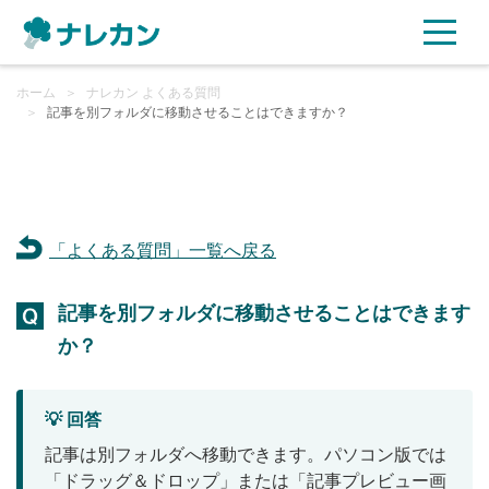
ホーム
ご利用プラン
＞
ナレカン よくある質問
＞
記事を別フォルダに移動させることはできますか？
AI機能
ご利用企業様の声
「よくある質問」一覧へ戻る
セキュリティ
記事を別フォルダに移動させることはできます
充実サポート
か？
よくある質問
💡 回答
資料ダウンロード
記事は別フォルダへ移動できます。パソコン版では
「ドラッグ＆ドロップ」または「記事プレビュー画