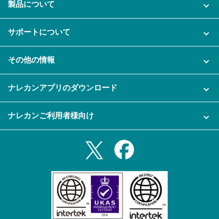
製品について
ご利用プラン
サポートについて
AI機能
ナレカンに関するお問い合わせ
その他の情報
ご利用企業様の声
よくある質問
運営会社
セキュリティ
ナレカンアプリのダウンロード
充実サポート
ナレカン公式ブログ
資料をダウンロードする
スマホ・タブレットアプリをダウンロード
ナレカンご利用者様向け
セミナー一覧
無料トライアルのお申込み
iPhoneアプリ
ログイン
業務効率化ガイド
Slack連携
Androidアプリ
利用規約
Teams連携
iPadアプリ
プライバシーポリシー
メール自動転送機能
Androidタブレットアプリ
特定商取引法
ナレカンの紹介動画