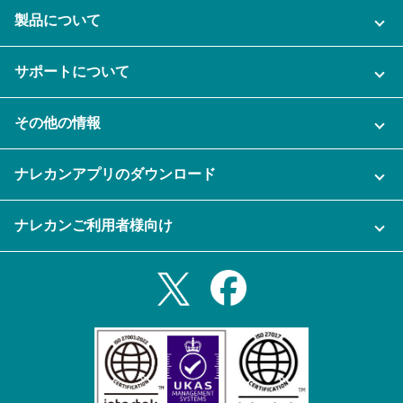
製品について
ご利用プラン
サポートについて
AI機能
ナレカンに関するお問い合わせ
その他の情報
ご利用企業様の声
よくある質問
運営会社
セキュリティ
ナレカンアプリのダウンロード
充実サポート
ナレカン公式ブログ
資料をダウンロードする
スマホ・タブレットアプリをダウンロード
ナレカンご利用者様向け
セミナー一覧
無料トライアルのお申込み
iPhoneアプリ
ログイン
業務効率化ガイド
Slack連携
Androidアプリ
利用規約
Teams連携
iPadアプリ
プライバシーポリシー
メール自動転送機能
Androidタブレットアプリ
特定商取引法
ナレカンの紹介動画