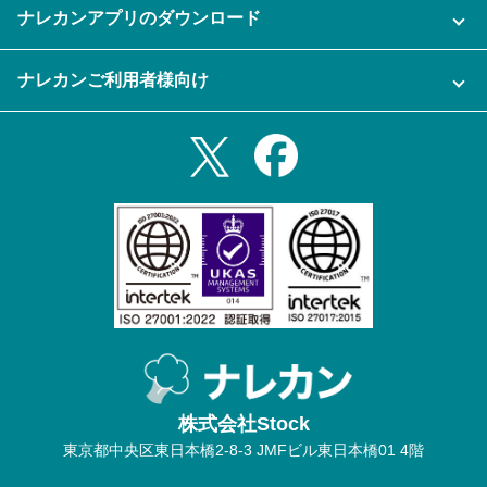
セキュリティ
ナレカンアプリのダウンロード
充実サポート
ナレカン公式ブログ
資料をダウンロードする
スマホ・タブレットアプリをダウンロード
ナレカンご利用者様向け
セミナー一覧
無料トライアルのお申込み
iPhoneアプリ
ログイン
業務効率化ガイド
Slack連携
Androidアプリ
利用規約
Teams連携
iPadアプリ
プライバシーポリシー
メール自動転送機能
Androidタブレットアプリ
特定商取引法
ナレカンの紹介動画
株式会社Stock
東京都中央区東日本橋2-8-3 JMFビル東日本橋01 4階