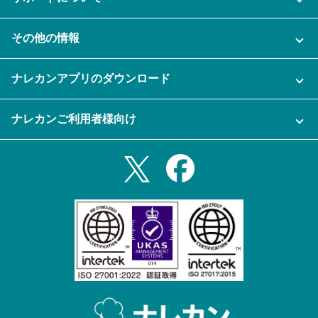
AI機能
ナレカンに関するお問い合わせ
その他の情報
ご利用企業様の声
よくある質問
運営会社
セキュリティ
ナレカンアプリのダウンロード
充実サポート
ナレカン公式ブログ
資料をダウンロードする
スマホ・タブレットアプリをダウンロード
ナレカンご利用者様向け
セミナー一覧
無料トライアルのお申込み
iPhoneアプリ
ログイン
業務効率化ガイド
Slack連携
Androidアプリ
利用規約
Teams連携
iPadアプリ
プライバシーポリシー
メール自動転送機能
Androidタブレットアプリ
特定商取引法
ナレカンの紹介動画